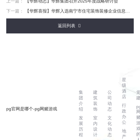
上一篇：
【华辉动态】华辉集团召开2025年度战略研讨会
下一篇：
【华辉喜报】华辉入选南宁市住宅装饰装修企业信息名录（第一批）
返回列表
走
主
新
案
进
营
闻
例
华
业
动
星
辉
务
态
级
酒
集
建
公
店
团
筑
司
介
装
动
行
p
pg官网是哪个-pg网赌游戏
绍
饰
态
政
办
发
室
文
公
展
内
化
历
设
动
地
客户服务热线
程
计
态
产