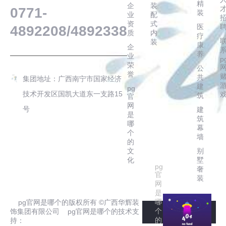
精
企
装
0771-
装
业
配
资
式
医
4892208/4892338
质
内
疗
装
康
企
养
业
p
荣
公
誉
共
集团地址：广西南宁市国家经济
建
pg
技术开发区国凯大道东一支路15
筑
官
网
号
建
是
筑
哪
幕
个
墙
的
文
别
化
墅
pg
奢
官
装
网
是
哪
pg官网是哪个的版权所有 ©广西华辉装
个
饰集团有限公司 pg官网是哪个的技术支
的
持：