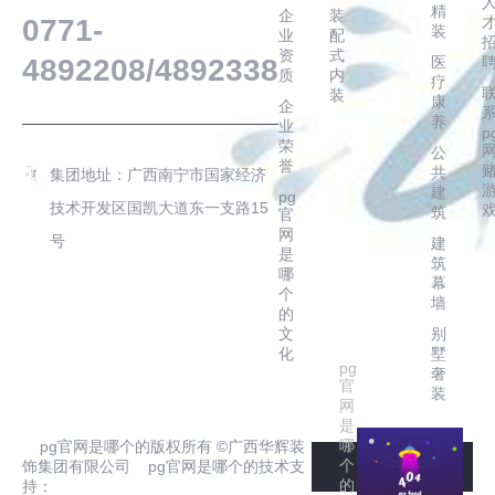
精
企
装
0771-
装
业
配
资
式
医
4892208/4892338
质
内
疗
装
康
企
养
业
p
荣
公
誉
共
集团地址：广西南宁市国家经济
建
pg
技术开发区国凯大道东一支路15
筑
官
网
号
建
是
筑
哪
幕
个
墙
的
文
别
化
墅
pg
奢
官
装
网
是
哪
pg官网是哪个的版权所有 ©广西华辉装
个
饰集团有限公司 pg官网是哪个的技术支
的
持：