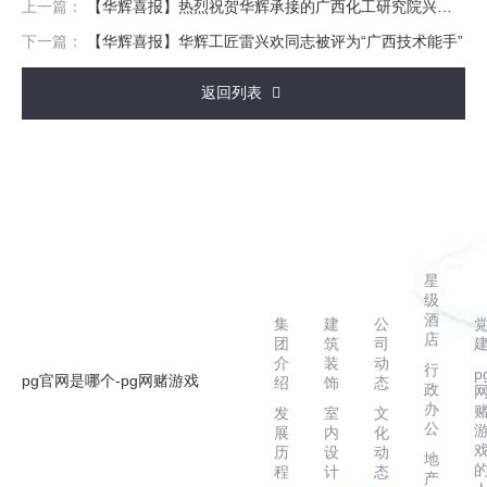
上一篇：
【华辉喜报】热烈祝贺华辉承接的广西化工研究院兴东科技园办公大楼揭牌仪式圆满举行
下一篇：
【华辉喜报】华辉工匠雷兴欢同志被评为“广西技术能手”
返回列表
走
主
新
案
进
营
闻
例
华
业
动
星
辉
务
态
级
酒
集
建
公
店
团
筑
司
介
装
动
行
p
pg官网是哪个-pg网赌游戏
绍
饰
态
政
办
发
室
文
公
展
内
化
历
设
动
地
客户服务热线
程
计
态
产