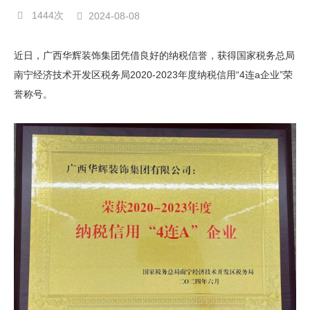
1444次
2024-08-08
近日，广西华辉装饰集团凭借良好的纳税信誉，获得国家税务总局
南宁经济技术开发区税务局2020-2023年度纳税信用“4连a企业”荣
誉称号。