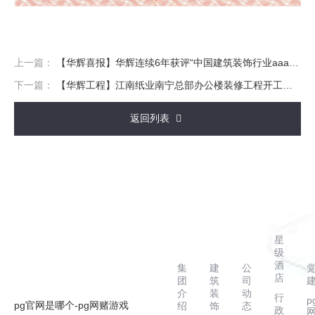
上一篇：
【华辉喜报】华辉连续6年获评“中国建筑装饰行业aaa级信用企业”
下一篇：
【华辉工程】江南纸业南宁总部办公楼装修工程开工大吉
返回列表
走
主
新
案
进
营
闻
例
华
业
动
星
辉
务
态
级
酒
集
建
公
店
团
筑
司
介
装
动
行
p
pg官网是哪个-pg网赌游戏
绍
饰
态
政