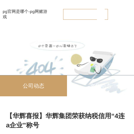
【华辉喜报】华辉集团荣获纳税信用“4连a企业”称号 -pg官网是哪个
pg官网是哪个-pg网赌游
戏
公司动态
文化动态
【华辉喜报】华辉集团荣获纳税信用“4连
a企业”称号