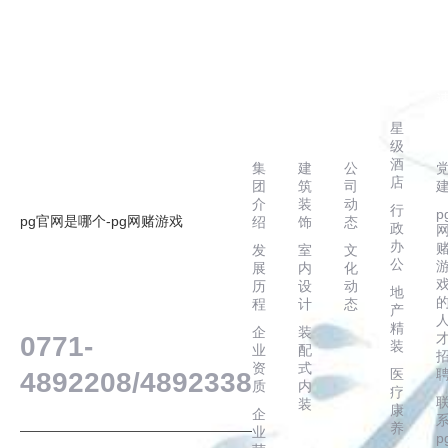
走
主
新
案
进
营
闻
例
华
业
动
星
辉
务
态
级
酒
集
建
公
店
团
筑
司
介
装
动
行
p
pg官网是哪个-pg网赌游戏
绍
饰
态
政
办
发
室
文
公
展
内
化
历
设
动
地
客户服务热线
程
计
态
产
精
企
装
0771-
装
业
配
资
式
医
4892208/4892338
质
内
疗
装
康
企
养
业
p