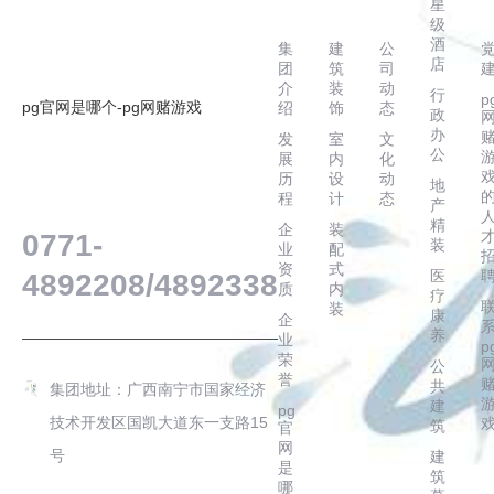
星
辉
务
态
级
酒
集
建
公
店
团
筑
司
介
装
动
行
p
pg官网是哪个-pg网赌游戏
绍
饰
态
政
办
发
室
文
公
展
内
化
历
设
动
地
客户服务热线
程
计
态
产
精
企
装
0771-
装
业
配
资
式
医
4892208/4892338
质
内
疗
装
康
企
养
业
p
荣
公
誉
共
集团地址：广西南宁市国家经济
建
pg
技术开发区国凯大道东一支路15
筑
官
网
号
建
是
筑
哪