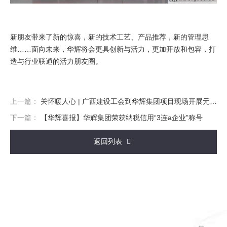
新朋友带来了新的惊喜，新的技术工艺、产品推荐，新的管理思
维……面向未来，华辉将会更具创新与活力，更加开放和包容，打
造与行业联通的活力朋友圈。
上一篇：
关怀暖人心 | 广西建设工会到华辉集团项目现场开展元宵慰问活动
下一篇：
【华辉喜报】华辉集团荣获纳税信用“3连a企业”称号
返回列表
走
主
新
案
进
营
闻
例
华
业
动