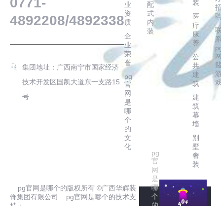
0771-
装
业
配
资
式
医
4892208/4892338
质
内
疗
装
康
企
养
业
p
荣
公
誉
共
集团地址：广西南宁市国家经济
建
pg
技术开发区国凯大道东一支路15
筑
官
网
号
建
是
筑
哪
幕
个
墙
的
文
别
化
墅
pg
奢
官
装
网
是
哪
pg官网是哪个的版权所有 ©广西华辉装
个
饰集团有限公司 pg官网是哪个的技术支
的
持：
友