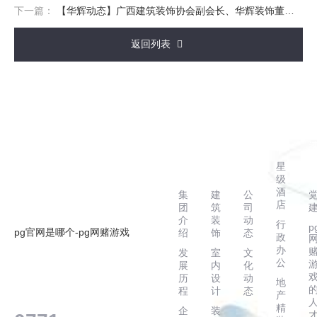
下一篇：
【华辉动态】广西建筑装饰协会副会长、华辉装饰董事长杨景忠出席精品装饰工程创优公益分享会
返回列表
走
主
新
案
进
营
闻
例
华
业
动
星
辉
务
态
级
酒
集
建
公
店
团
筑
司
介
装
动
行
p
pg官网是哪个-pg网赌游戏
绍
饰
态
政
办
发
室
文
公
展
内
化
历
设
动
地
客户服务热线
程
计
态
产
精
企
装