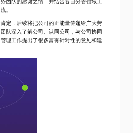
劳务团队的感谢之情，并结合各自分管领域工
交流。
和肯定，后续将把公司的正能量传递给广大劳
务团队深入了解公司、认同公司，与公司协同
务管理工作提出了很多富有针对性的意见和建