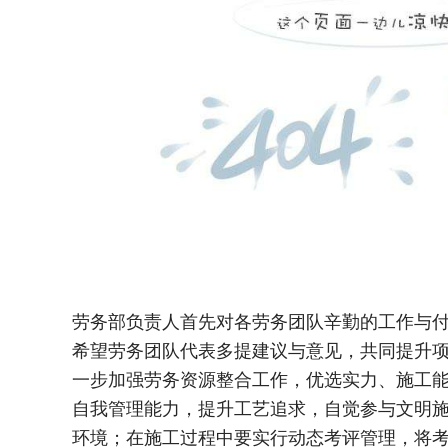
劳务部负责人首先对各劳务团队辛勤的工作与
希望劳务团队代表多提建议与意见，共同提升
一步加强劳务资源整合工作，优选实力、施工
自我管理能力，提升工艺追求，自觉参与文明
环境；在施工过程中要实行动态考评管理，将