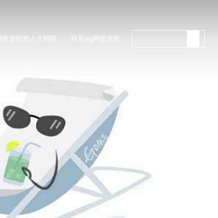
网赌游戏的人才招聘
联系pg网赌游戏