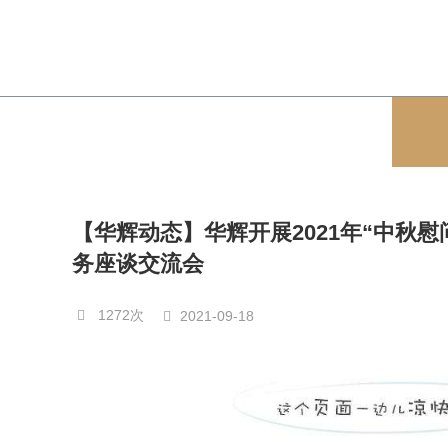
【华辉动态】华辉开展2021年“中秋
务座谈交流会
1272次
2021-09-18