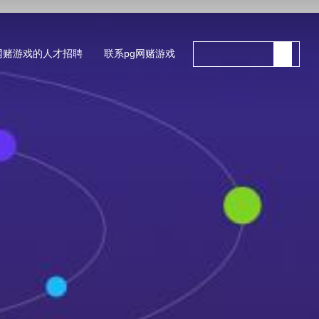
网赌游戏的人才招聘
联系pg网赌游戏