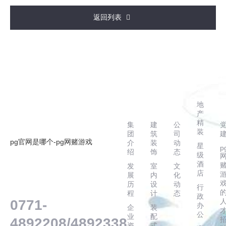
返回列表
走
主
新
案
进
营
闻
例
华
业
动
地
辉
务
态
产
精
集
建
公
装
团
筑
司
pg官网是哪个-pg网赌游戏
介
装
动
星
p
绍
饰
态
级
酒
发
室
文
店
展
内
化
客户服务热线
历
设
动
行
程
计
态
政
0771-
办
企
装
公
业
配
4892208/4892338
资
式